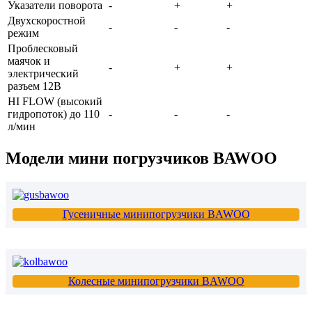
Указатели поворота
-
+
+
Двухскоростной
-
-
-
режим
Проблесковый
маячок и
-
+
+
электрический
разъем 12В
HI FLOW (высокий
гидропоток) до 110
-
-
-
л/мин
Модели мини погрузчиков BAWOO
Гусеничные минипогрузчики BAWOO
Колесные минипогрузчики BAWOO