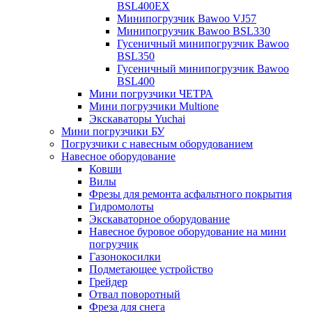
BSL400EX
Минипогрузчик Bawoo VJ57
Минипогрузчик Bawoo BSL330
Гусеничный минипогрузчик Bawoo
BSL350
Гусеничный минипогрузчик Bawoo
BSL400
Мини погрузчики ЧЕТРА
Мини погрузчики Multione
Экскаваторы Yuchai
Мини погрузчики БУ
Погрузчики с навесным оборудованием
Навесное оборудование
Ковши
Вилы
Фрезы для ремонта асфальтного покрытия
Гидромолоты
Экскаваторное оборудование
Навесное буровое оборудование на мини
погрузчик
Газонокосилки
Подметающее устройство
Грейдер
Отвал поворотный
Фреза для снега