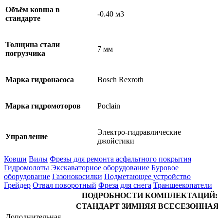
Объём ковша в
-0.40 м3
стандарте
Толщина стали
7 мм
погрузчика
Марка гидронасоса
Bosch Rexroth
Марка гидромоторов
Poclain
Электро-гидравлические
Управление
джойстики
Ковши
Вилы
Фрезы для ремонта асфальтного покрытия
Гидромолоты
Экскаваторное оборудование
Буровое
оборудование
Газонокосилки
Подметающее устройство
Грейдер
Отвал поворотный
Фреза для снега
Траншеекопатели
ПОДРОБНОСТИ КОМПЛЕКТАЦИЙ:
СТАНДАРТ
ЗИМНЯЯ
ВСЕСЕЗОННА
Дополнительная