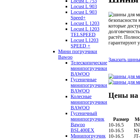
Locust L 753
Locust L 903
Locust L 903
Speed+
безопасности 
Locust L 1203
которые досту
Locust L 1203
долговечность
TELSPEED
растёт. Полно
Locust L1203
гарантируют у
SPEED +
Мини погрузчики
Bawoo
Заказать шин
Телескопические
минипогрузчики
BAWOO
Гусеничные
минипогрузчики
BAWOO
Цены на
Колесные
минипогрузчики
BAWOO
Гусеничный
минипогрузчик
Размер
М
Bawoo
10-16.5
IN
BSL400EX
10-16.5
N
Минипогрузчик
10-16.5
JT