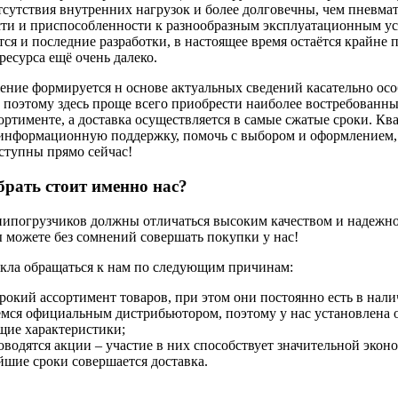
тсутствия внутренних нагрузок и более долговечны, чем пневма
ти и приспособленности к разнообразным эксплуатационным ус
тся и последние разработки, в настоящее время остаётся крайне
ресурса ещё очень далеко.
ние формируется н основе актуальных сведений касательно ос
 поэтому здесь проще всего приобрести наиболее востребован
ортименте, а доставка осуществляется в самые сжатые сроки. К
информационную поддержку, помочь с выбором и оформлением, 
ступны прямо сейчас!
рать стоит именно нас?
погрузчиков должны отличаться высоким качеством и надежнос
 можете без сомнений совершать покупки у нас!
кла обращаться к нам по следующим причинам:
рокий ассортимент товаров, при этом они постоянно есть в нали
емся официальным дистрибьютором, поэтому у нас установлена 
щие характеристики;
оводятся акции – участие в них способствует значительной экон
йшие сроки совершается доставка.