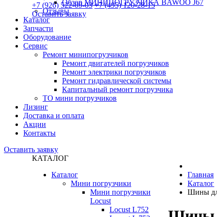
Обзор МИНИПОГРУЗЧИКА BAWOO J67
+7 (926) 522-09-03
+7 (495) 120-28-15
Отзывы
Оставить заявку
Каталог
Запчасти
Оборудование
Сервис
Ремонт минипогрузчиков
Ремонт двигателей погрузчиков
Ремонт электрики погрузчиков
Ремонт гидравлической системы
Капитальный ремонт погрузчика
ТО мини погрузчиков
Лизинг
Доставка и оплата
Акции
Контакты
Оставить заявку
КАТАЛОГ
Каталог
Главная
Мини погрузчики
Каталог
Мини погрузчики
Шины дл
Locust
Locust L752
Шины 