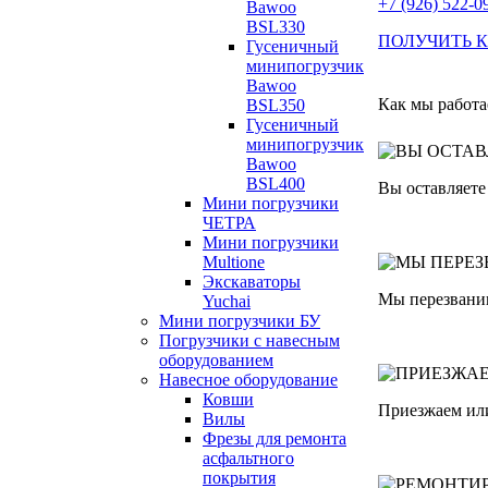
+7 (926) 522-0
Bawoo
BSL330
ПОЛУЧИТЬ 
Гусеничный
минипогрузчик
Bawoo
Как мы работа
BSL350
Гусеничный
минипогрузчик
Bawoo
BSL400
Вы оставляете
Мини погрузчики
ЧЕТРА
Мини погрузчики
Multione
Экскаваторы
Мы перезвани
Yuchai
Мини погрузчики БУ
Погрузчики с навесным
оборудованием
Навесное оборудование
Ковши
Приезжаем ил
Вилы
Фрезы для ремонта
асфальтного
покрытия