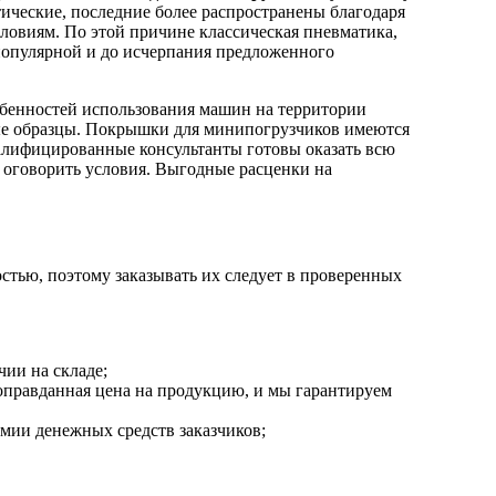
тические, последние более распространены благодаря
ловиям. По этой причине классическая пневматика,
 популярной и до исчерпания предложенного
обенностей использования машин на территории
ные образцы. Покрышки для минипогрузчиков имеются
валифицированные консультанты готовы оказать всю
оговорить условия. Выгодные расценки на
тью, поэтому заказывать их следует в проверенных
чии на складе;
оправданная цена на продукцию, и мы гарантируем
омии денежных средств заказчиков;