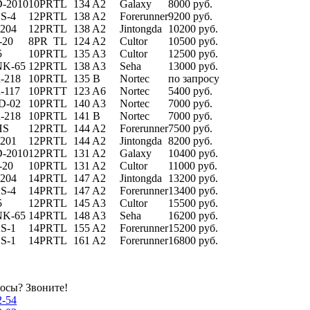
-2010
10PR
TL
134 A2
Galaxy
8000 руб.
S-4
12PR
TL
138 A2
Forerunner
9200 руб.
-204
12PR
TL
138 A2
Jintongda
10200 руб.
-20
8PR
TL
124 A2
Cultor
10500 руб.
5
10PR
TL
135 A3
Cultor
12500 руб.
K-65
12PR
TL
138 A3
Seha
13000 руб.
-218
10PR
TL
135 B
Nortec
по запросу
-117
10PR
TT
123 A6
Nortec
5400 руб.
D-02
10PR
TL
140 A3
Nortec
7000 руб.
-218
10PR
TL
141 B
Nortec
7000 руб.
HS
12PR
TL
144 A2
Forerunner
7500 руб.
-201
12PR
TL
144 A2
Jintongda
8200 руб.
-2010
12PR
TL
131 A2
Galaxy
10400 руб.
-20
10PR
TL
131 A2
Cultor
11000 руб.
-204
14PR
TL
147 A2
Jintongda
13200 руб.
S-4
14PR
TL
147 A2
Forerunner
13400 руб.
5
12PR
TL
145 A3
Cultor
15500 руб.
K-65
14PR
TL
148 A3
Seha
16200 руб.
S-1
14PR
TL
155 A2
Forerunner
15200 руб.
S-1
14PR
TL
161 A2
Forerunner
16800 руб.
осы? Звоните!
2-54