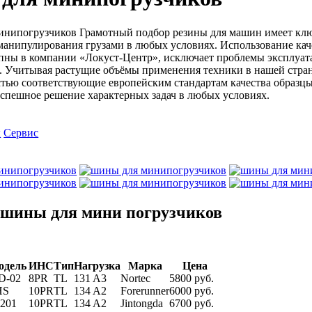
Грамотный подбор резины для машин имеет ключ
манипулирования грузами в любых условиях. Использование кач
пны в компании «Локуст-Центр», исключает проблемы эксплуата
. Учитывая растущие объёмы применения техники в нашей стран
стью соответствующие европейским стандартам качества образцы
спешное решение характерных задач в любых условиях.
ы
Сервис
 шины для мини погрузчиков
одель
ИНС
Тип
Нагрузка
Марка
Цена
D-02
8PR
TL
131 A3
Nortec
5800 руб.
HS
10PR
TL
134 A2
Forerunner
6000 руб.
-201
10PR
TL
134 A2
Jintongda
6700 руб.