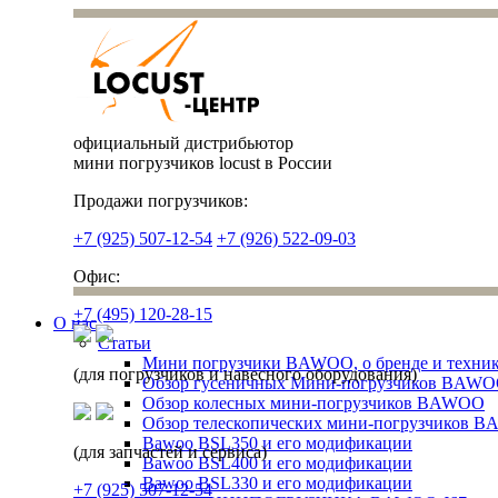
официальный дистрибьютор
мини погрузчиков locust в России
Продажи погрузчиков:
+7 (925) 507-12-54
+7 (926) 522-09-03
Офис:
+7 (495) 120-28-15
О нас
Статьи
Мини погрузчики BAWOO, о бренде и техни
(для погрузчиков и навесного оборудования)
Обзор гусеничных Мини-погрузчиков BAW
Обзор колесных мини-погрузчиков BAWOO
Обзор телескопических мини-погрузчиков 
Bawoo BSL350 и его модификации
(для запчастей и сервиса)
Bawoo BSL400 и его модификации
Bawoo BSL330 и его модификации
+7 (925) 507-12-54