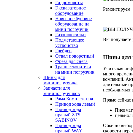
Гидромолоты
Экскаваторное
Ремонтируем
оборудование
Навесное буровое
оборудование на
мини погрузчик
Газонокосилки
Вы получаете
Подметающее
устройство
Грейдер
Отвал поворотный
Шины для 
Фреза для снега
Траншеекопатели
Учитывая инфо
на мини погрузчик
много времени
Шины для
компаний. Акт
минипогрузчика
длительные пр
Запчасти для
необходимых р
минипогрузчиков
Рама Комплектная
Прямо сейчас 
Привод хода левый
Привод хода
Пневмат
правый ZTS
цельнол
SABINOV
Привод хода
Обычно выбор 
правый WAY
скорости пере