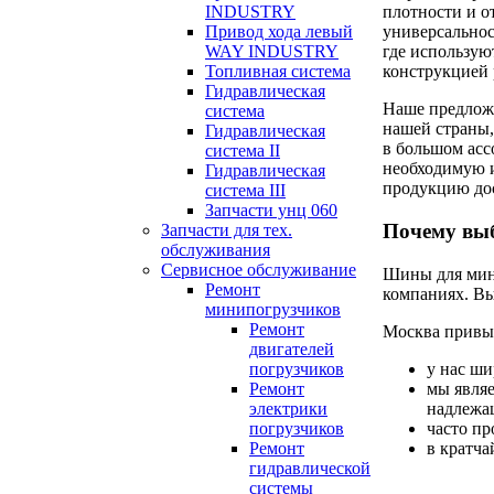
INDUSTRY
плотности и о
Привод хода левый
универсальнос
WAY INDUSTRY
где использую
Топливная система
конструкцией 
Гидравлическая
Наше предложе
система
нашей страны,
Гидравлическая
в большом асс
система II
необходимую 
Гидравлическая
продукцию до
система III
Запчасти унц 060
Почему выб
Запчасти для тех.
обслуживания
Сервисное обслуживание
Шины для мини
Ремонт
компаниях. Вы
минипогрузчиков
Ремонт
Москва привы
двигателей
у нас ши
погрузчиков
мы явля
Ремонт
надлежа
электрики
часто пр
погрузчиков
в кратча
Ремонт
гидравлической
системы