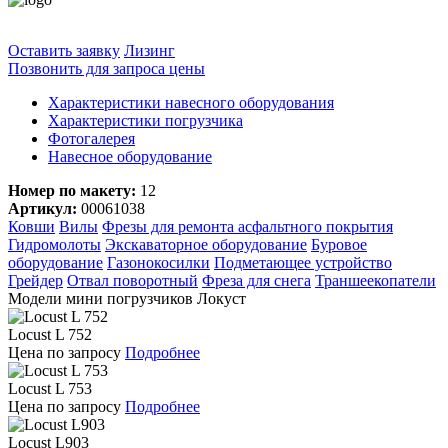
Оставить заявку
Лизинг
Позвонить для запроса цены
Характеристики навесного оборудования
Характеристики погрузчика
Фотогалерея
Навесное оборудование
Номер по макету:
12
Артикул:
00061038
Ковши
Вилы
Фрезы для ремонта асфальтного покрытия
Гидромолоты
Экскаваторное оборудование
Буровое
оборудование
Газонокосилки
Подметающее устройство
Грейдер
Отвал поворотный
Фреза для снега
Траншеекопатели
Модели мини погрузчиков Локуст
Locust L 752
Цена по запросу
Подробнее
Locust L 753
Цена по запросу
Подробнее
Locust L903