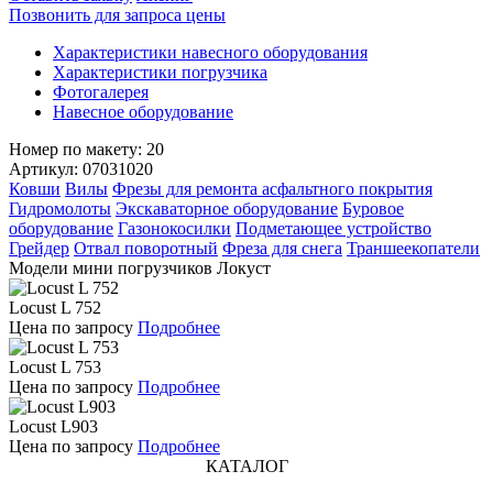
Позвонить для запроса цены
Характеристики навесного оборудования
Характеристики погрузчика
Фотогалерея
Навесное оборудование
Номер по макету: 20
Артикул: 07031020
Ковши
Вилы
Фрезы для ремонта асфальтного покрытия
Гидромолоты
Экскаваторное оборудование
Буровое
оборудование
Газонокосилки
Подметающее устройство
Грейдер
Отвал поворотный
Фреза для снега
Траншеекопатели
Модели мини погрузчиков Локуст
Locust L 752
Цена по запросу
Подробнее
Locust L 753
Цена по запросу
Подробнее
Locust L903
Цена по запросу
Подробнее
КАТАЛОГ