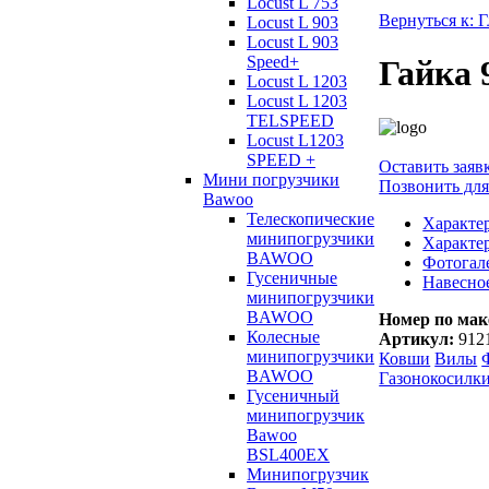
Locust L 753
Вернуться к: 
Locust L 903
Locust L 903
Speed+
Гайка 
Locust L 1203
Locust L 1203
TELSPEED
Locust L1203
SPEED +
Оставить заяв
Мини погрузчики
Позвонить для
Bawoo
Телескопические
Характе
минипогрузчики
Характе
BAWOO
Фотогал
Гусеничные
Навесно
минипогрузчики
BAWOO
Номер по мак
Колесные
Артикул:
912
минипогрузчики
Ковши
Вилы
BAWOO
Газонокосилк
Гусеничный
минипогрузчик
Bawoo
BSL400EX
Минипогрузчик