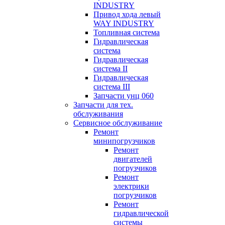
INDUSTRY
Привод хода левый
WAY INDUSTRY
Топливная система
Гидравлическая
система
Гидравлическая
система II
Гидравлическая
система III
Запчасти унц 060
Запчасти для тех.
обслуживания
Сервисное обслуживание
Ремонт
минипогрузчиков
Ремонт
двигателей
погрузчиков
Ремонт
электрики
погрузчиков
Ремонт
гидравлической
системы