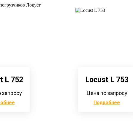
погрузчиков Локуст
t L 752
Locust L 753
о запросу
Цена по запросу
робнее
Подробнее