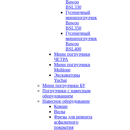
Bawoo
BSL330
Гусеничный
минипогрузчик
Bawoo
BSL350
Гусеничный
минипогрузчик
Bawoo
BSL400
Мини погрузчики
ЧЕТРА
Мини погрузчики
Multione
Экскаваторы
Yuchai
Мини погрузчики БУ
Погрузчики с навесным
оборудованием
Навесное оборудование
Ковши
Вилы
Фрезы для ремонта
асфальтного
покрытия