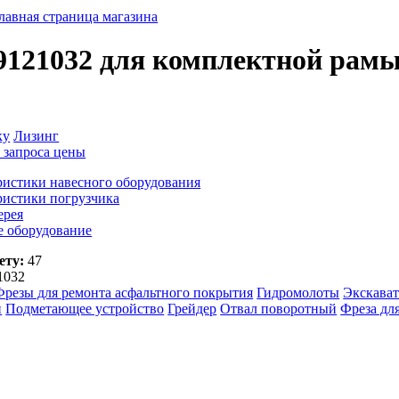
Главная страница магазина
9121032 для комплектной рамы
ку
Лизинг
 запроса цены
ристики навесного оборудования
ристики погрузчика
ерея
е оборудование
ету:
47
1032
Фрезы для ремонта асфальтного покрытия
Гидромолоты
Экскават
и
Подметающее устройство
Грейдер
Отвал поворотный
Фреза для