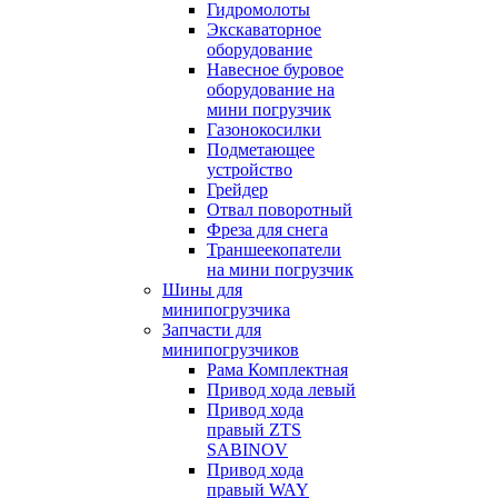
Гидромолоты
Экскаваторное
оборудование
Навесное буровое
оборудование на
мини погрузчик
Газонокосилки
Подметающее
устройство
Грейдер
Отвал поворотный
Фреза для снега
Траншеекопатели
на мини погрузчик
Шины для
минипогрузчика
Запчасти для
минипогрузчиков
Рама Комплектная
Привод хода левый
Привод хода
правый ZTS
SABINOV
Привод хода
правый WAY