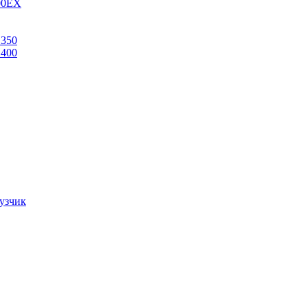
00EX
L350
L400
узчик