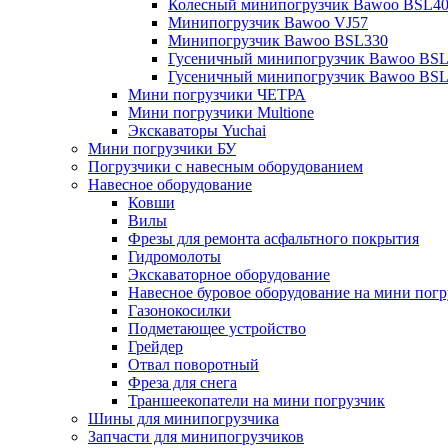
Колесный минипогрузчик Bawoo BSL4
Минипогрузчик Bawoo VJ57
Минипогрузчик Bawoo BSL330
Гусеничный минипогрузчик Bawoo BS
Гусеничный минипогрузчик Bawoo BS
Мини погрузчики ЧЕТРА
Мини погрузчики Multione
Экскаваторы Yuchai
Мини погрузчики БУ
Погрузчики с навесным оборудованием
Навесное оборудование
Ковши
Вилы
Фрезы для ремонта асфальтного покрытия
Гидромолоты
Экскаваторное оборудование
Навесное буровое оборудование на мини погр
Газонокосилки
Подметающее устройство
Грейдер
Отвал поворотный
Фреза для снега
Траншеекопатели на мини погрузчик
Шины для минипогрузчика
Запчасти для минипогрузчиков